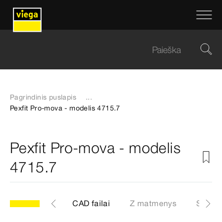
Pagrindinis puslapis
...
Pexfit Pro-mova - modelis 4715.7
Pexfit Pro-mova - modelis
4715.7
7
Artikulas
CAD failai
Z matmenys
Sertifi