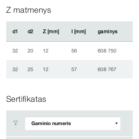
Z matmenys
d1
d1
d2
d2
Z [mm]
Z [mm]
I [mm]
I [mm]
gaminys
gaminys
32
20
12
56
608 750
32
25
12
57
608 767
Sertifikatas