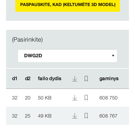
PASPAUSKITE, KAD ĮKELTUMĖTE 3D MODELĮ
(Pasirinkite)
d1
d1
d2
d2
failo dydis
failo dydis
gaminys
gaminys
32
20
50 KB
608 750
32
25
49 KB
608 767