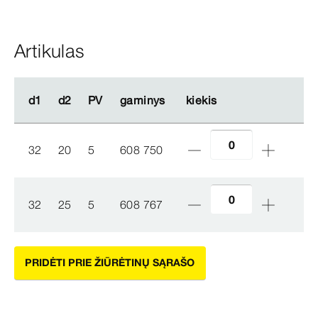
Artikulas
d1
d1
d2
d2
PV
PV
gaminys
gaminys
kiekis
kiekis
32
20
5
608 750
32
25
5
608 767
PRIDĖTI PRIE ŽIŪRĖTINŲ SĄRAŠO