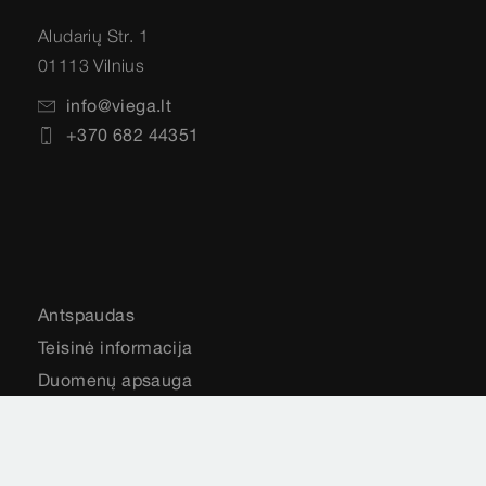
Aludarių Str. 1
01113 Vilnius
info@viega.lt
+370 682 44351
Antspaudas
Teisinė informacija
Duomenų apsauga
Svetainės schema
Pasirinkite savo šalį
Cookie settings