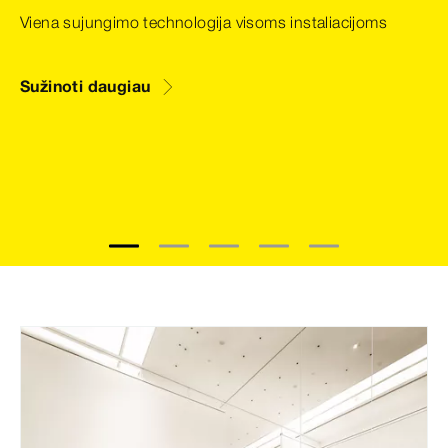
Viena sujungimo technologija visoms instaliacijoms
Sužinoti daugiau
1
2
3
4
5