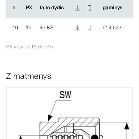
d
d
PX
PX
failo dydis
failo dydis
gaminys
gaminys
16
16
46 KB
614 522
PX = skirta
Pexfit
Pro
Z matmenys