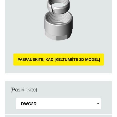
PASPAUSKITE, KAD ĮKELTUMĖTE 3D MODELĮ
(Pasirinkite)