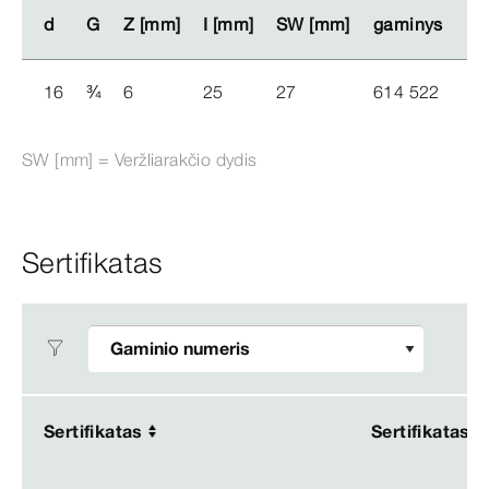
d
d
G
G
Z [mm]
Z [mm]
I [mm]
I [mm]
SW [mm]
SW [mm]
gaminys
gaminys
16
¾
6
25
27
614 522
SW [mm] = Veržliarakčio dydis
Sertifikatas
Sertifikatas
Sertifikatas
Sertifikatas
Sertifikatas