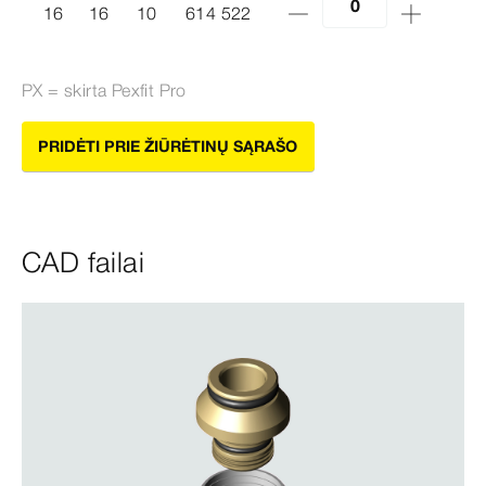
16
16
10
614 522
PX = skirta
Pexfit
Pro
PRIDĖTI PRIE ŽIŪRĖTINŲ SĄRAŠO
CAD failai