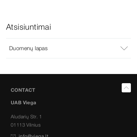
Atsisiuntimai
Duomenų lapas
CONTACT
UAB Viega
Aludarių Str. 1
01113 Vilnius
info@viega.lt