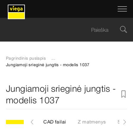
Pagrindinis puslapis
...
Jungiamoji srieginė jungtis - modelis 1037
Jungiamoji srieginė jungtis -
modelis 1037
7
Artikulas
CAD failai
Z matmenys
Sertifi