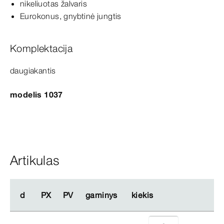
nikeliuotas žalvaris
Eurokonus, gnybtinė jungtis
Komplektacija
daugiakantis
modelis 1037
Artikulas
d
d
PX
PX
PV
PV
gaminys
gaminys
kiekis
kiekis