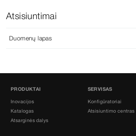
Atsisiuntimai
Duomenų lapas
PRODUKTAI
SERVISAS
Inovacijos
Konfigūratoriai
Katalogas
Atsisiuntimo centras
Atsarginės dalys