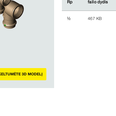
Rp
Rp
failo dydis
failo dydis
½
467 KB
ĮKELTUMĖTE 3D MODELĮ