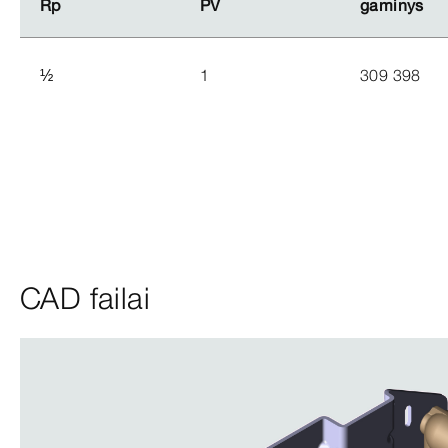
Rp
Rp
PV
PV
gaminys
gaminys
½
1
309 398
CAD failai