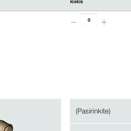
kiekis
kiekis
(Pasirinkite)