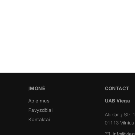
ĮMONĖ
CONTACT
Apie mus
UAB Viega
Pavyzdžiai
Aludarių Str. 
Kontaktai
01113 Vilnius
info@vieg