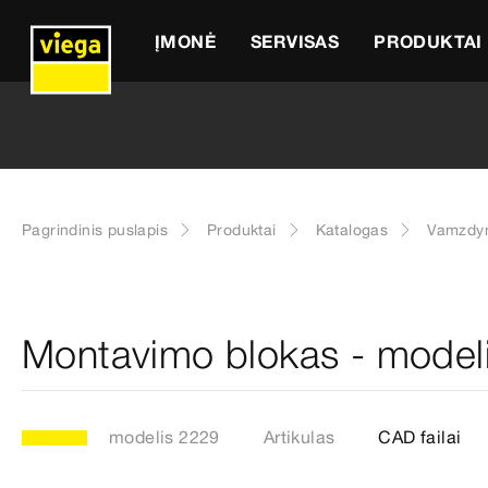
ĮMONĖ
SERVISAS
PRODUKTAI
Pagrindinis puslapis
Produktai
Katalogas
Vamzdyn
Montavimo blokas - model
modelis 2229
Artikulas
CAD failai