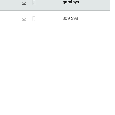
gaminys
gaminys
309 398