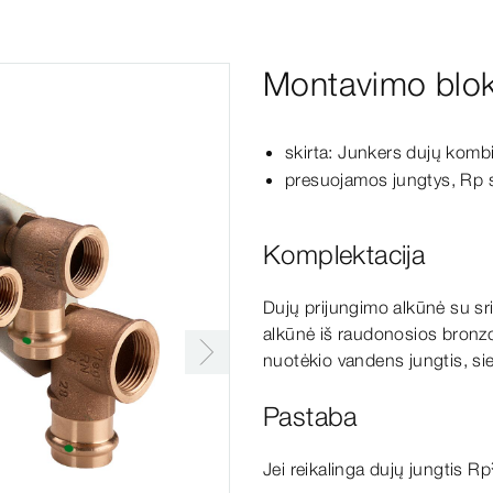
Montavimo blo
skirta: Junkers dujų komb
presuojamos jungtys, Rp s
Komplektacija
Dujų prijungimo alkūnė su sr
alkūnė iš raudonosios bronzo
nuotėkio vandens jungtis, sien
Pastaba
Jei reikalinga dujų jungtis