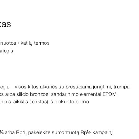
kas
inuotos / katilų termos
riegis
iegiu – visos kitos alkūnės su presuojama jungtimi, trumpa
s arba silicio bronzos, sandarinimo elementai EPDM,
inis laikiklis (lenktas) iš cinkuoto plieno
 Rp¾ arba Rp1, pakeiskite sumontuotą Rp½ kampainį!