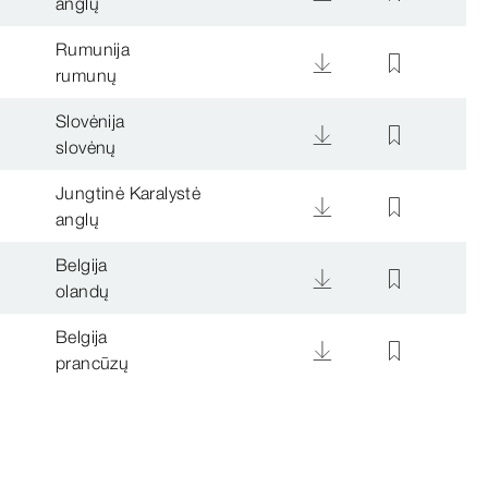
anglų
Rumunija
rumunų
Slovėnija
slovėnų
Jungtinė Karalystė
anglų
Belgija
olandų
Belgija
prancūzų