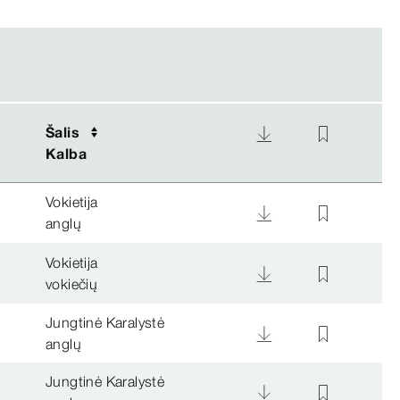
Šalis
Šalis
Kalba
Kalba
Vokietija
anglų
Vokietija
vokiečių
Jungtinė Karalystė
anglų
Jungtinė Karalystė