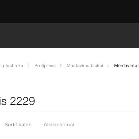
ų technika
Profipress
Montavimo blokai
Montavimo 
is 2229
Sertifikatas
Atsisiuntimai