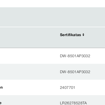
Sertifikatas
Sertifikatas
DW-8501AP3032
DW-8501AP3032
on
2407701
e
LR26278528TA