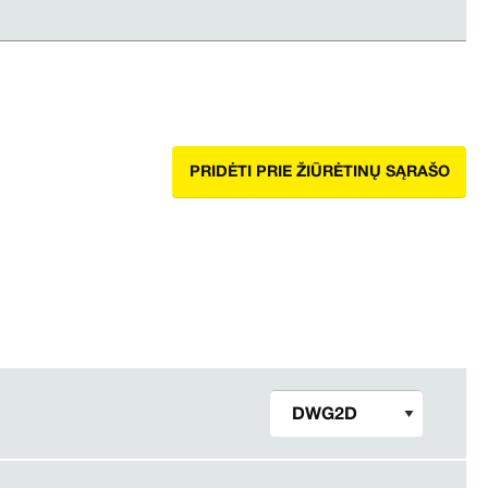
PRIDĖTI PRIE ŽIŪRĖTINŲ SĄRAŠO