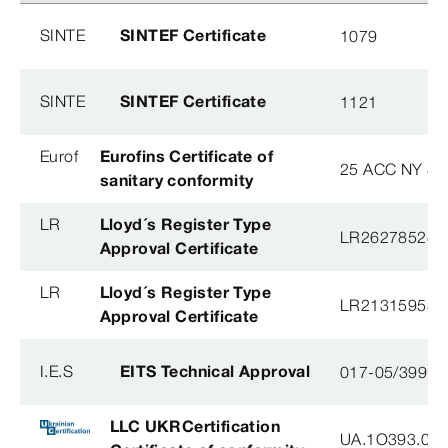
SINTE
SINTEF Certificate
1079
SINTE
SINTEF Certificate
1121
Eurof
Eurofins Certificate of
25 ACC NY 38
sanitary conformity
LR
Lloyd´s Register Type
LR26278528T
Approval Certificate
LR
Lloyd´s Register Type
LR21315958T
Approval Certificate
I.E.S
EITS Technical Approval
017-05/3991-
LLC UKRCertification
UA.1O393.003