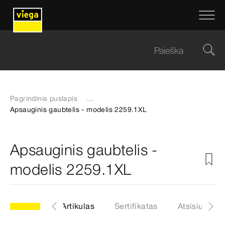
Pagrindinis puslapis
...
Apsauginis gaubtelis - modelis 2259.1XL
Apsauginis gaubtelis -
modelis 2259.1XL
s 2259.1XL
Artikulas
Sertifikatas
Atsisiuntima