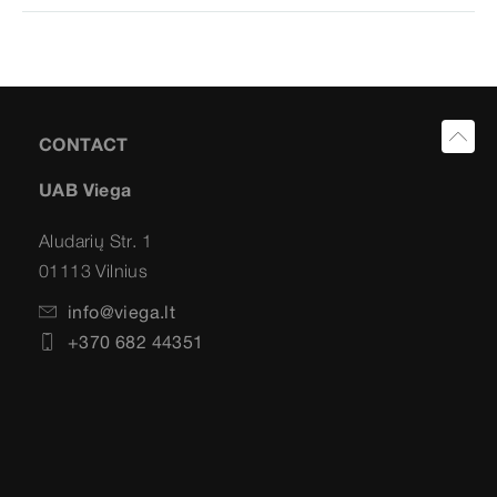
CONTACT
UAB Viega
Aludarių Str. 1
01113 Vilnius
info@viega.lt
+370 682 44351