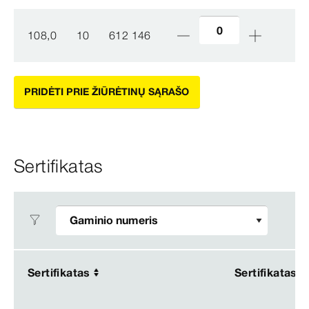
108,0
10
612 146
PRIDĖTI PRIE ŽIŪRĖTINŲ SĄRAŠO
Sertifikatas
Sertifikatas
Sertifikatas
Sertifikatas
Sertifikatas