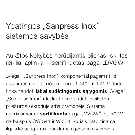
Ypatingos „Sanpress Inox“
sistemos savybės
Aukštos kokybės nerūdijantis plienas, skirtas
reikliai aplinkai – sertifikuotas pagal „DVGW“
„Viega“ „Sanpress Inox“ komponentai pagaminti iš
atsparaus nerūdijančiojo plieno 1.4401 ir 1.4521 todėl
tinka naudoti
labai sudėtingomis sąlygomis.
„Viega“
„Sanpress Inox“ idealiai tinka naudoti sveikatos
priežiūros sektoriuje arba pramonėje. Sistema
nepriklausomai
sertifikuota
pagal „ÖVGW“ ir „DVGW“
darbalapius GW 541 ir W 534, kuriais patvirtinama
ilgalaikė sauga ir nuoseklumas geriamojo vandens