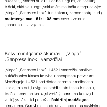
nuoseklųjį vamzdį su cirkuliacine jungtimi, ar klasikinį
trišakį, skirtą sujungti įvairius ėmimo taškus tarpusavyje:
„Viega“ „Sanpress Inox“ turi tinkamų komponentų, kurių
matmenys nuo 15 iki 108 mm
beveik visiems
įmanomiems atvejams.
Kokybė ir ilgaamžiškumas – „Viega“
„Sanpress Inox“ vamzdžiai
„Viega“ „Sanpress Inox“ 1.4521 vamzdžiai pasižymi
aukščiausios klasės kokybe ir nepaprastu patvarumu.
Medžiagoje 1.4521 padidintas chromo ir molibdeno
kiekis, taip pat ji dvigubai stabilizuota titanu ir niobiu,
todėl atsparumo korozijai vertė (atsparumo korozijai
vertė) yra 24 – tai pabrėžia
išskirtinį medžiagos
atsparumą. Gamyboje naudojamas modernus suvirinimo