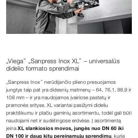
„Viega“ „Sanpress Inox XL“ – universalūs
didelio formato sprendimai
„Sanpress Inox“ nerūdijančio plieno presuojamos
jungtys taip pat yra didesnių matmenų – 64, 76,1, 88,9 ir
108 mm – ir yra naudojamos įvairiose pastatų ir
pramonės srityse. XL variantai pasižymi dideliu
praktiškumu ir plačiu gaminių asortimentu, todėl gali būti
naudojami net ir sudėtingose erdvėse. Į asortimentą
įeina
XL slankiosios movos, jungės nuo DN 60 iki
DN 100 ir daug kitų pereinamųjų sprendimų
, kurie