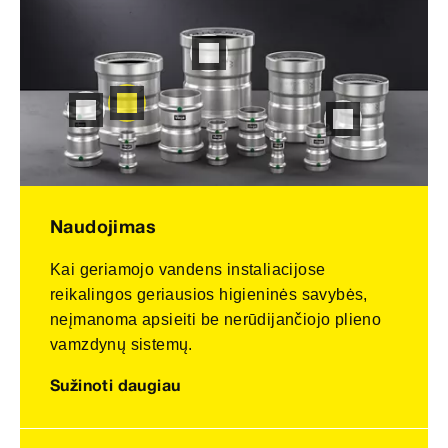
Naudojimas
Kai geriamojo vandens instaliacijose
reikalingos geriausios higieninės savybės,
neįmanoma apsieiti be nerūdijančiojo plieno
vamzdynų sistemų.
Sužinoti daugiau