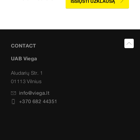
IŠSIŲSTI UŽKLAUSĄ
CONTACT
UAB Viega
Aludarių Str. 1
01113 Vilnius
info@viega.lt
+370 682 44351