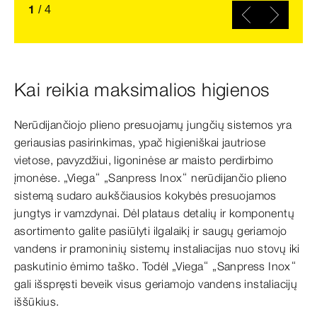
1
/
4
Kai reikia maksimalios higienos
Nerūdijančiojo plieno presuojamų jungčių sistemos yra
geriausias pasirinkimas, ypač higieniškai jautriose
vietose, pavyzdžiui, ligoninėse ar maisto perdirbimo
įmonėse. „Viega“ „Sanpress Inox“ nerūdijančio plieno
sistemą sudaro aukščiausios kokybės presuojamos
jungtys ir vamzdynai. Dėl plataus detalių ir komponentų
asortimento galite pasiūlyti ilgalaikį ir saugų geriamojo
vandens ir pramoninių sistemų instaliacijas nuo stovų iki
paskutinio ėmimo taško. Todėl „Viega“ „Sanpress Inox“
gali išspręsti beveik visus geriamojo vandens instaliacijų
iššūkius.