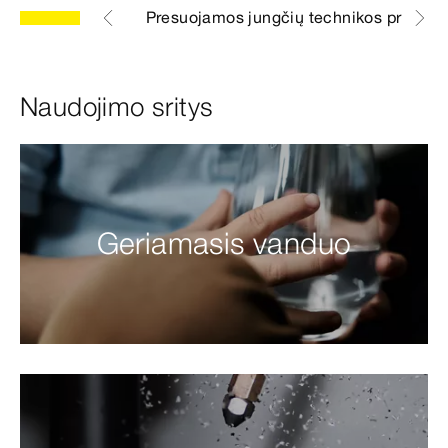
sios funkcijos
Presuojamos jungčių technikos privalu
Naudojimo sritys
Geriamasis vanduo