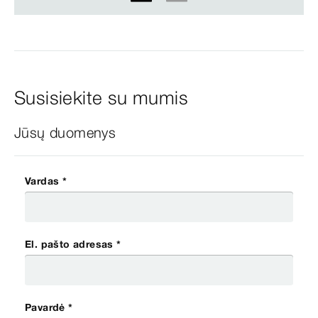
1
2
Susisiekite su mumis
Jūsų duomenys
Vardas *
El. pašto adresas *
Pavardė *