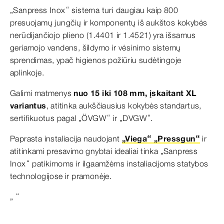
„Sanpress Inox“ sistema turi daugiau kaip 800
presuojamų jungčių ir komponentų iš aukštos kokybės
nerūdijančiojo plieno (1.4401 ir 1.4521) yra išsamus
geriamojo vandens, šildymo ir vėsinimo sistemų
sprendimas, ypač higienos požiūriu sudėtingoje
aplinkoje.
Galimi matmenys
nuo 15 iki 108 mm, įskaitant XL
variantus
, atitinka aukščiausius kokybės standartus,
sertifikuotus pagal „ÖVGW“ ir „DVGW“.
Paprasta instaliacija naudojant
„Viega“ „Pressgun“
ir
atitinkami presavimo gnybtai idealiai tinka „Sanpress
Inox“ patikimoms ir ilgaamžėms instaliacijoms statybos
technologijose ir pramonėje.
„ “