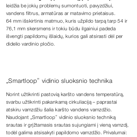
leidžia be jokių problemų sumontuoti, pavyzdžiui,
vandens filtrus, armatūras ar matavimo prietaisus.
64 mm išskirtinis matmuo, kuris užpildo tarpą tarp 54 ir
76,1 mm skersmens ir tokiu būdu ilgainiui padeda
išvengti papildomų išlaidų, kurios gali atsirasti dėl per
didelio vardinio pločio.
„Smartloop“ vidinio sluoksnio technika
Norint užtikrinti pastovią karšto vandens temperatūrą,
svarbu užtikrinti pakankamą cirkuliaciją – paprastai
atskiru vamzdžiu šalia karšto vandens vamzdžio.
Naudojant „Smartloop“ vidinio sluoksnio techniką
srautas ir grįžtamasis srautas sujungiami į vieną vamzdį,
todėl galima atsisakyti papildomo vamzdžio. Privalumai: