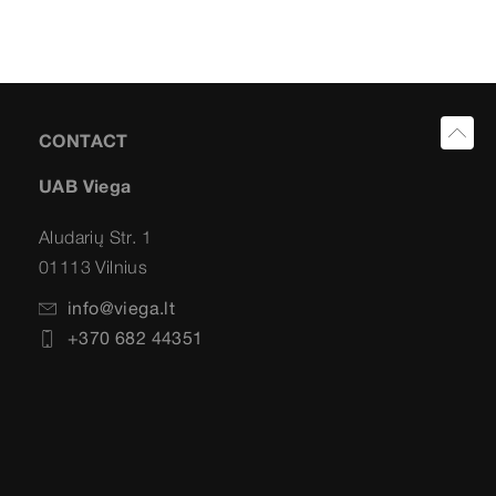
CONTACT
UAB Viega
Aludarių Str. 1
01113 Vilnius
info@viega.lt
+370 682 44351