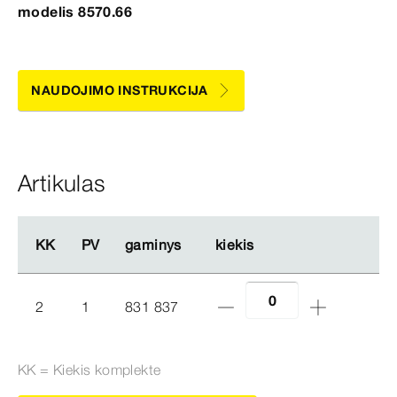
modelis 8570.66
NAUDOJIMO INSTRUKCIJA
Artikulas
KK
KK
PV
PV
gaminys
gaminys
kiekis
kiekis
2
1
831 837
KK = Kiekis komplekte