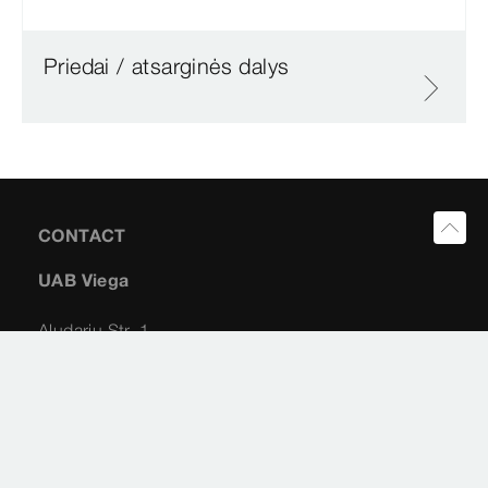
Priedai / atsarginės dalys
CONTACT
UAB Viega
Aludarių Str. 1
01113 Vilnius
info@viega.lt
+370 682 44351