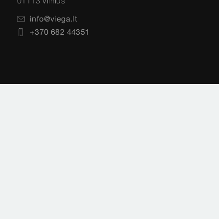
01113 Vilnius
info@viega.lt
+370 682 44351
Antspaudas
Teisinė informacija
Duomenų apsauga
Svetainės schema
Pasirinkite savo šalį
Cookie settings