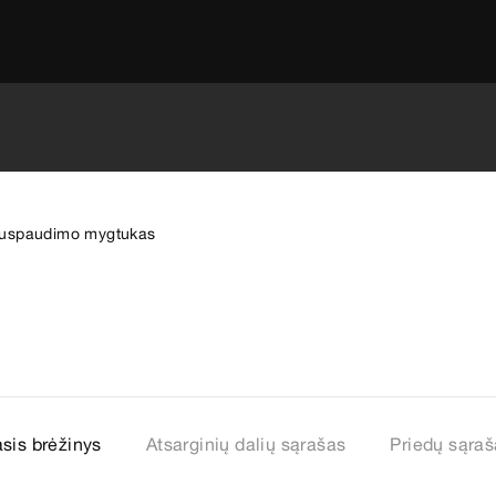
uspaudimo mygtukas
asis brėžinys
Atsarginių dalių sąrašas
Priedų sąra