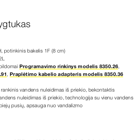
ygtukas
H, potinkinis bakelis 1F
(8
cm
)
 2L
apildomai
Programavimo rinkinys modelis 8350.26
,
.91
,
Praplėtimo kabelio adapteris modelis 8350.36
 rankinis vandens nuleidimas iš priekio, bekontaktis
andens nuleidimas iš priekio, technologija su vienu vandens
biejų pusių, apsauga nuo vandalizmo