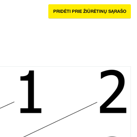
PRIDĖTI PRIE ŽIŪRĖTINŲ SĄRAŠO