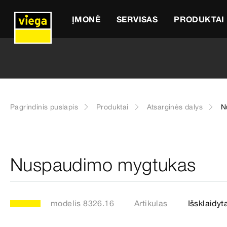
ĮMONĖ
SERVISAS
PRODUKTAI
Pagrindinis puslapis
Produktai
Atsarginės dalys
N
Nuspaudimo mygtukas
modelis 8326.16
Artikulas
Išsklaidyt