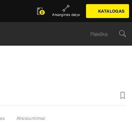
KATALOGAS
0
Atsarginės dalys
šas
Atsisiuntimai