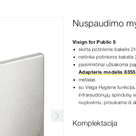
Nuspaudimo m
Visign
for
Public
5
skirta potinkinis bakelis 2
netinka potinkinis bakelis
pasirinktinai užsakoma p
Adapteris modelis 8355
metalas
su Viega Hygiene funkcija,
infraraudonųjų spindulių v
nuplovimu, prisukama iš a
Komplektacija