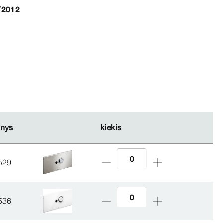
/2012
nys
nys
kiekis
kiekis
529
536