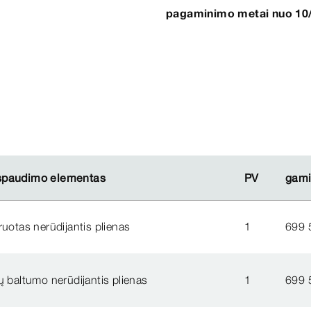
pagaminimo metai nuo 10
paudimo elementas
paudimo elementas
PV
PV
gami
gami
ruotas nerūdijantis plienas
1
699 
ių baltumo nerūdijantis plienas
1
699 