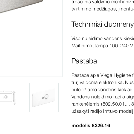
troselinis valdymo mechanizma
tvirtinimo medžiagos, įmont
Techniniai duomeny
Viso nuleidimo vandens kieki
Maitinimo įtampa 100–240 V
Pastaba
Pastaba apie Viega Hygiene fun
tūrį valdoma elektronika. Nust
nuleidžiamo vandens kiekiai:
Vandens nuleidimo radijo sig
rankenėlėmis
(8
02.50.01..., 
užsakyti radijo imtuvo model
modelis 8326.16