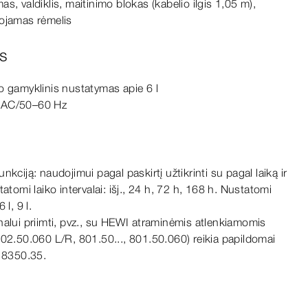
s, valdiklis, maitinimo blokas (kabelio ilgis 1,05 m),
uojamas rėmelis
s
o gamyklinis nustatymas apie 6 l
 AC/
50–60
Hz
kciją: naudojimui pagal paskirtį užtikrinti su pagal laiką ir
atomi laiko intervalai: išj., 24
h,
72
h,
168
h.
Nustatomi
 6
l,
9
l.
nalui priimti, pvz., su HEWI atraminėmis atlenkiamomis
802.50.060 L/R, 801.50..., 801.50.060) reikia papildomai
į 8350.35.