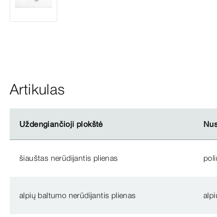
Artikulas
Uždengiančioji plokštė
Uždengiančioji plokštė
Nus
Nus
šiauštas nerūdijantis plienas
poli
alpių baltumo nerūdijantis plienas
alp