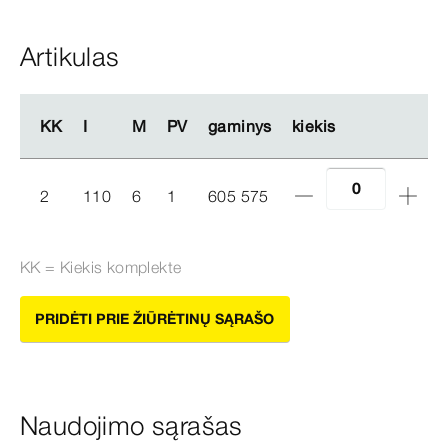
Artikulas
KK
KK
I
I
M
M
PV
PV
gaminys
gaminys
kiekis
kiekis
2
110
6
1
605 575
KK = Kiekis komplekte
PRIDĖTI PRIE ŽIŪRĖTINŲ SĄRAŠO
Naudojimo sąrašas