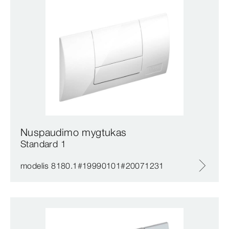
Nuspaudimo mygtukas
Standard 1
modelis 8180.1#19990101#20071231