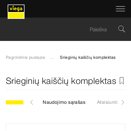
Pagrindinis puslapis
...
Srieginių kaiščių komplektas
Srieginių kaiščių komplektas
1
Artikulas
Naudojimo sąrašas
Atsisiuntimai