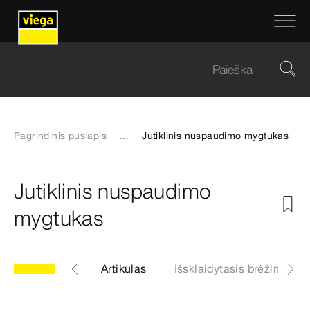
Pagrindinis puslapis
...
Jutiklinis nuspaudimo mygtukas
Jutiklinis nuspaudimo
mygtukas
delis 8352.12
Artikulas
Išsklaidytasis brėžinys