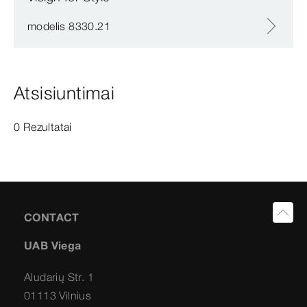
modelis 8330.21
Atsisiuntimai
0 Rezultatai
CONTACT
UAB Viega
Aludarių Str. 1
01113 Vilnius