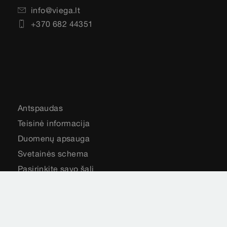
info@viega.lt
+370 682 44351
Antspaudas
Teisinė informacija
Duomenų apsauga
Svetainės schema
Pasirinkite savo šalį
Cookie settings