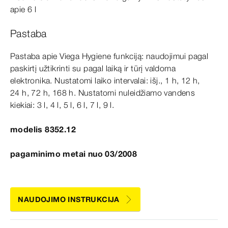
apie 6 l
Pastaba
Pastaba apie Viega Hygiene funkciją: naudojimui pagal
paskirtį užtikrinti su pagal laiką ir tūrį valdoma
elektronika. Nustatomi laiko intervalai: išj., 1
h,
12
h,
24
h,
72
h,
168
h.
Nustatomi nuleidžiamo vandens
kiekiai: 3
l,
4
l,
5
l,
6
l,
7
l,
9
l.
modelis 8352.12
pagaminimo metai nuo 03/2008
NAUDOJIMO INSTRUKCIJA