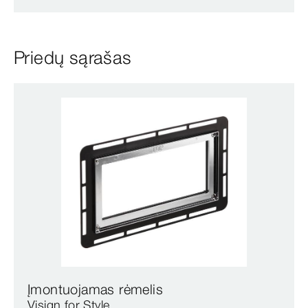
Priedų sąrašas
Įmontuojamas rėmelis
Visign for Style