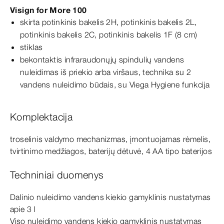
Visign
for
More
100
skirta potinkinis bakelis 2H, potinkinis bakelis 2L,
potinkinis bakelis 2C, potinkinis bakelis 1F
(8
cm
)
stiklas
bekontaktis infraraudonųjų spindulių vandens
nuleidimas iš priekio arba viršaus, technika su 2
vandens nuleidimo būdais, su Viega Hygiene funkcija
Komplektacija
troselinis valdymo mechanizmas, įmontuojamas rėmelis,
tvirtinimo medžiagos, baterijų dėtuvė, 4 AA tipo baterijos
Techniniai duomenys
Dalinio nuleidimo vandens kiekio gamyklinis nustatymas
apie 3 l
Viso nuleidimo vandens kiekio gamyklinis nustatymas