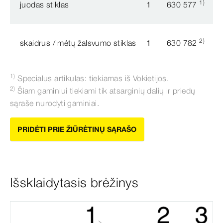
1)
juodas stiklas
1
630 577
2)
skaidrus / mėtų žalsvumo stiklas
1
630 782
1)
Specialus artikulas: tiekiamas iš Vokietijos.
2)
Šiam gaminiui tiekiami tik atsarginių dalių ir priedų
sąraše nurodyti gaminiai.
PRIDĖTI PRIE ŽIŪRĖTINŲ SĄRAŠO
Išsklaidytasis brėžinys