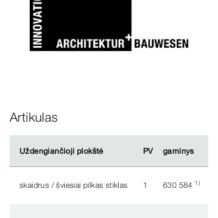
Artikulas
Uždengiančioji plokštė
Uždengiančioji plokštė
PV
PV
gaminys
gaminys
1)
skaidrus / šviesiai pilkas stiklas
1
630 584