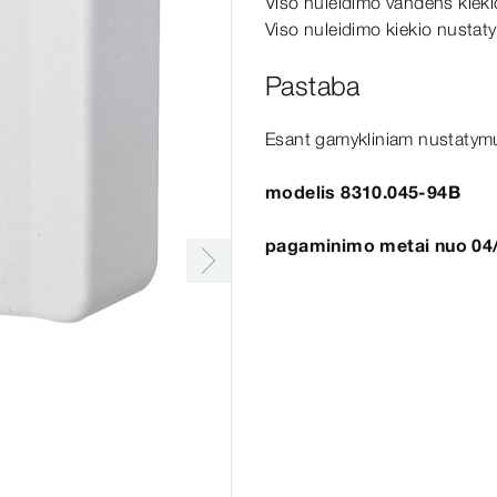
Viso nuleidimo vandens kieki
Viso nuleidimo kiekio nustat
Pastaba
Esant gamykliniam nustatymui
modelis 8310.045-94B
pagaminimo metai nuo 04