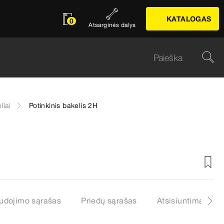
KATALOGAS
0
Atsarginės dalys
liai
Potinkinis bakelis 2H
udojimo sąrašas
Priedų sąrašas
Atsisiuntimai