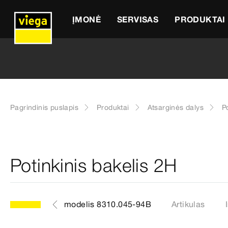
ĮMONĖ
SERVISAS
PRODUKTAI
Pagrindinis puslapis
Produktai
Atsarginės dalys
P
Potinkinis bakelis 2H
modelis 8310.045-94B
Artikulas