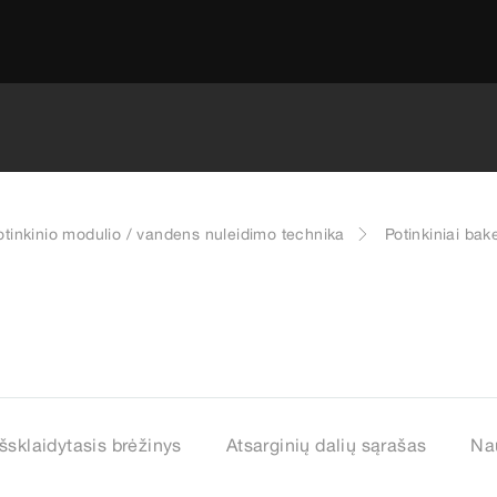
otinkinio modulio / vandens nuleidimo technika
Potinkiniai bake
Išsklaidytasis brėžinys
Atsarginių dalių sąrašas
Na