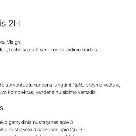
lis 2H
ai Visign
ekio, technika su 2 vandens nuleidimo būdais
sto sumontuota vandens jungtimi Rp½, pildymo vožtuvų
uvo komplektas, vandens nuleidimo vamzdis
s
ekio gamyklinis nustatymas apie 3 l
ekio nustatymo diapazonas apie 2,5–3 l