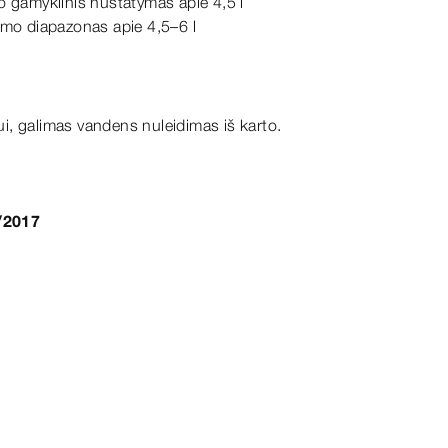
o gamyklinis nustatymas apie 4,5 l
ymo diapazonas apie 4,5–6 l
, galimas vandens nuleidimas iš karto.
/2017