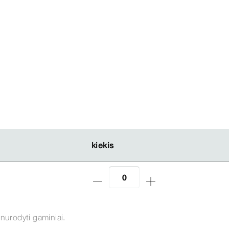
kiekis
kiekis
 nurodyti gaminiai.