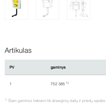
Artikulas
PV
PV
gaminys
gaminys
1)
1
752 385
1)
Šiam gaminiui tiekiami tik atsarginių dalių ir priedų sąraše