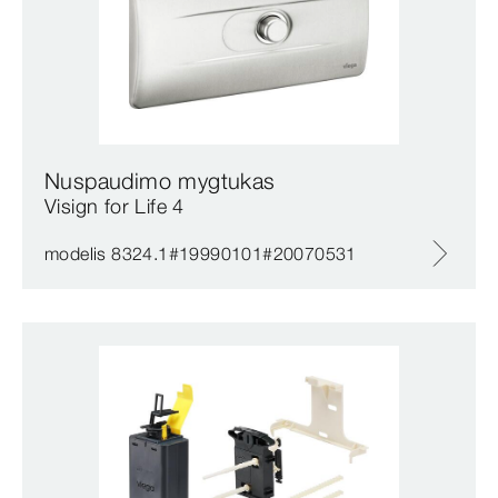
Nuspaudimo mygtukas
Visign for Life 4
modelis 8324.1#19990101#20070531