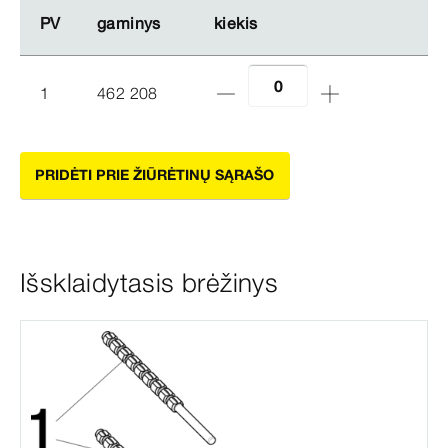
PV
PV
gaminys
gaminys
kiekis
kiekis
1
462 208
PRIDĖTI PRIE ŽIŪRĖTINŲ SĄRAŠO
Išsklaidytasis brėžinys