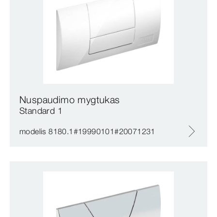
Nuspaudimo mygtukas
Standard 1
modelis 8180.1#19990101#20071231