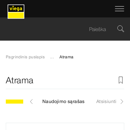
Pagrindinis puslapis
...
Atrama
Atrama
ų dalių sąrašas
Naudojimo sąrašas
Atsisiuntimai