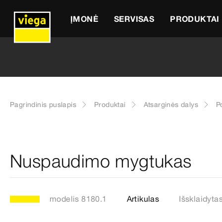
ĮMONĖ
SERVISAS
PRODUKTAI
Pagrindinis puslapis
Produktai
Atsarginės dalys
P
Nuspaudimo mygtukas
modelis 8180.1
Artikulas
Išsklaidyta