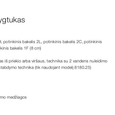
ygtukas
H, potinkinis bakelis 2L, potinkinis bakelis 2C, potinkinis
nkinis bakelis 1F
(8
cm
)
s iš priekio arba viršaus, technika su 2 vandens nuleidimo
ustabdymo technika (tik naudojant modelį 8180.25)
inimo medžiagos