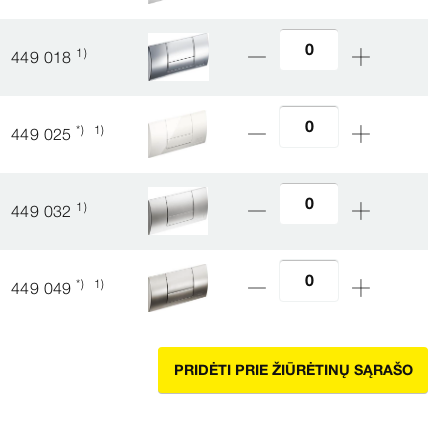
1)
449 018
*)
1)
449 025
1)
449 032
*)
1)
449 049
PRIDĖTI PRIE ŽIŪRĖTINŲ SĄRAŠO