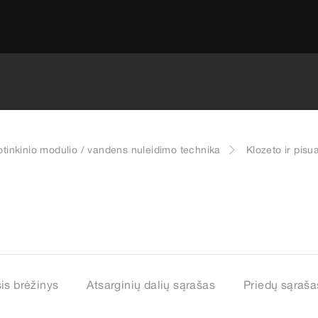
otinkinio modulio / vandens nuleidimo technika
Klozeto ir pisu
sis brėžinys
Atsarginių dalių sąrašas
Priedų sąraša