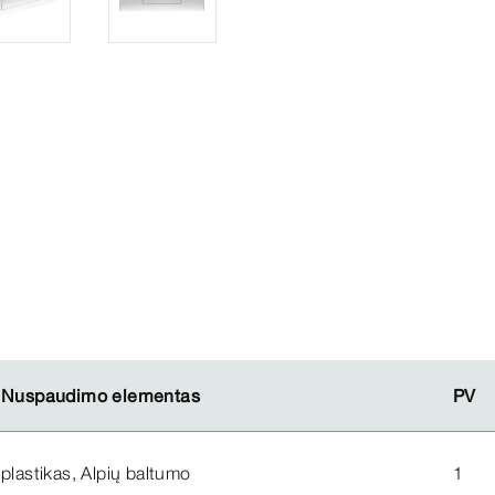
Nuspaudimo elementas
Nuspaudimo elementas
PV
PV
plastikas, Alpių baltumo
1