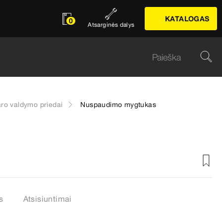
KATALOGAS
0
Atsarginės dalys
aro valdymo priedai
Nuspaudimo mygtukas
s
Atsisiuntimai