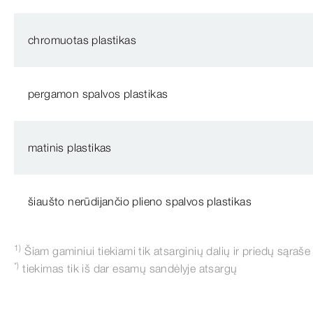
chromuotas plastikas
pergamon spalvos plastikas
matinis plastikas
šiaušto nerūdijančio plieno spalvos plastikas
1)
Šiam gaminiui tiekiami tik atsarginių dalių ir priedų sąraše
*)
tiekimas tik iš dar esamų sandėlyje atsargų