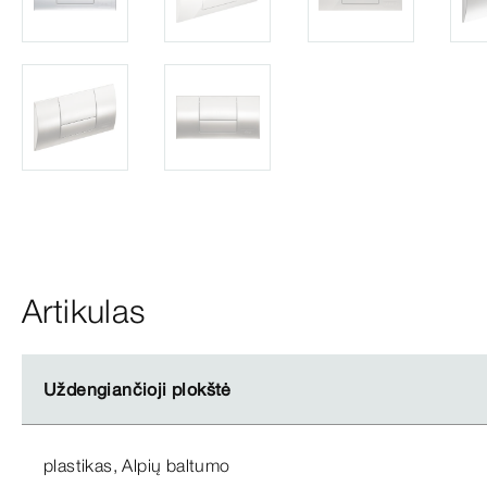
Artikulas
Uždengiančioji plokštė
Uždengiančioji plokštė
plastikas, Alpių baltumo