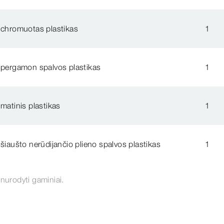
chromuotas plastikas
1
pergamon spalvos plastikas
1
matinis plastikas
1
šiaušto nerūdijančio plieno spalvos plastikas
1
 nurodyti gaminiai.