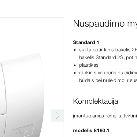
Nuspaudimo m
Standard 1
skirta potinkinis bakelis 2
bakelis
Standard
2S
, poti
plastikas
rankinis vandens nuleidima
būdais bei nuleidimo ir s
Komplektacija
įmontuojamas rėmelis, tvirt
modelis 8180.1