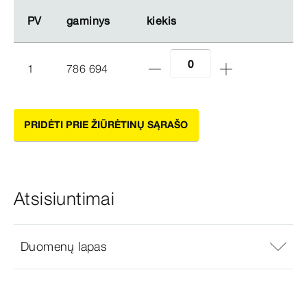
PV
PV
gaminys
gaminys
kiekis
kiekis
1
786 694
PRIDĖTI PRIE ŽIŪRĖTINŲ SĄRAŠO
Atsisiuntimai
Duomenų lapas