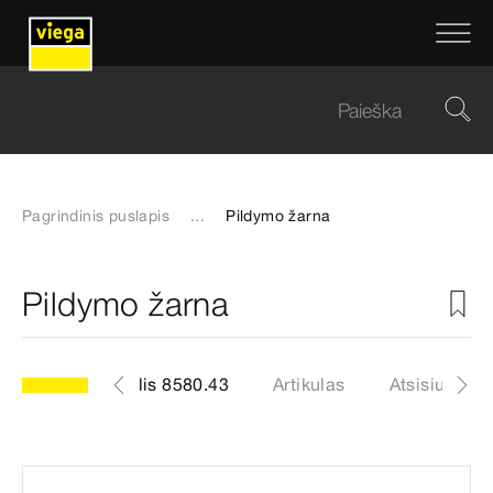
Pagrindinis puslapis
...
Pildymo žarna
Pildymo žarna
modelis 8580.43
Artikulas
Atsisiuntima