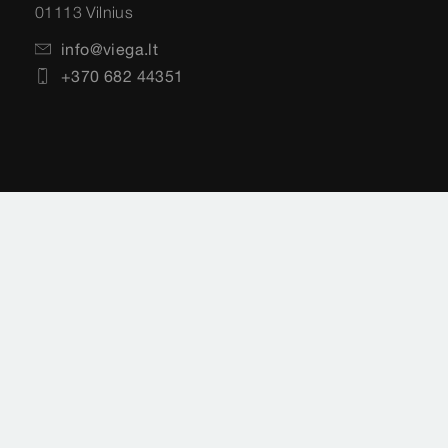
01113 Vilnius
info@viega.lt
+370 682 44351
Antspaudas
Teisinė informacija
Duomenų apsauga
Svetainės schema
Pasirinkite savo šalį
Cookie settings